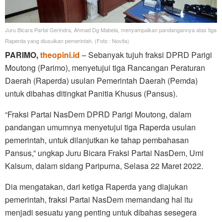
Juru Bicara Partai Gerindra, Ahmad Dg Mabela, menyampaikan pandangannya atas tiga
Raperda yang diusulkan pemerintah. (Foto : Novita)
PARIMO,
theopini.id
– Sebanyak tujuh fraksi DPRD Parigi
Moutong (Parimo), menyetujui tiga Rancangan Peraturan
Daerah (Raperda) usulan Pemerintah Daerah (Pemda)
untuk dibahas ditingkat Panitia Khusus (Pansus).
“Fraksi Partai NasDem DPRD Parigi Moutong, dalam
pandangan umumnya menyetujui tiga Raperda usulan
pemerintah, untuk dilanjutkan ke tahap pembahasan
Pansus,” ungkap Juru Bicara Fraksi Partai NasDem, Umi
Kalsum, dalam sidang Paripurna, Selasa 22 Maret 2022.
Dia mengatakan, dari ketiga Raperda yang diajukan
pemerintah, fraksi Partai NasDem memandang hal itu
menjadi sesuatu yang penting untuk dibahas sesegera