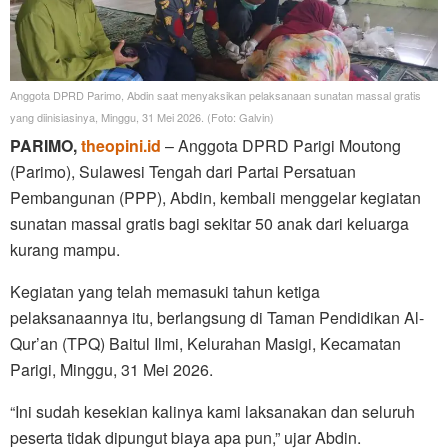
Anggota DPRD Parimo, Abdin saat menyaksikan pelaksanaan sunatan massal gratis
yang diinisiasinya, Minggu, 31 Mei 2026. (Foto: Galvin)
PARIMO,
theopini.id
– Anggota DPRD Parigi Moutong
(Parimo), Sulawesi Tengah dari Partai Persatuan
Pembangunan (PPP), Abdin, kembali menggelar kegiatan
sunatan massal gratis bagi sekitar 50 anak dari keluarga
kurang mampu.
Kegiatan yang telah memasuki tahun ketiga
pelaksanaannya itu, berlangsung di Taman Pendidikan Al-
Qur’an (TPQ) Baitul Ilmi, Kelurahan Masigi, Kecamatan
Parigi, Minggu, 31 Mei 2026.
“Ini sudah kesekian kalinya kami laksanakan dan seluruh
peserta tidak dipungut biaya apa pun,” ujar Abdin.