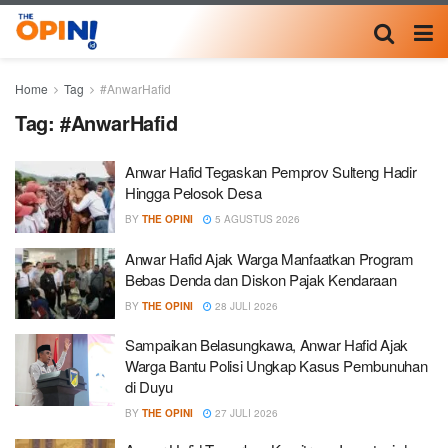
Home
Tag
#AnwarHafid
Tag:
#AnwarHafid
Anwar Hafid Tegaskan Pemprov Sulteng Hadir
Hingga Pelosok Desa
BY
THE OPINI
5 AGUSTUS 2026
Anwar Hafid Ajak Warga Manfaatkan Program
Bebas Denda dan Diskon Pajak Kendaraan
BY
THE OPINI
28 JULI 2026
Sampaikan Belasungkawa, Anwar Hafid Ajak
Warga Bantu Polisi Ungkap Kasus Pembunuhan
di Duyu
BY
THE OPINI
27 JULI 2026