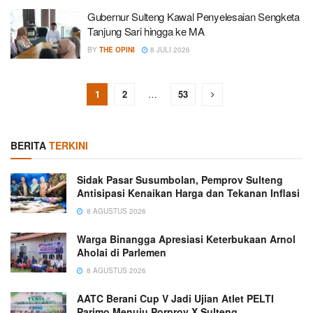
Gubernur Sulteng Kawal Penyelesaian Sengketa
Tanjung Sari hingga ke MA
BY
THE OPINI
8 JULI 2026
1
2
…
53
BERITA
TERKINI
Sidak Pasar Susumbolan, Pemprov Sulteng
Antisipasi Kenaikan Harga dan Tekanan Inflasi
8 AGUSTUS 2026
Warga Binangga Apresiasi Keterbukaan Arnol
Aholai di Parlemen
8 AGUSTUS 2026
AATC Berani Cup V Jadi Ujian Atlet PELTI
Parimo Menuju Porprov X Sulteng