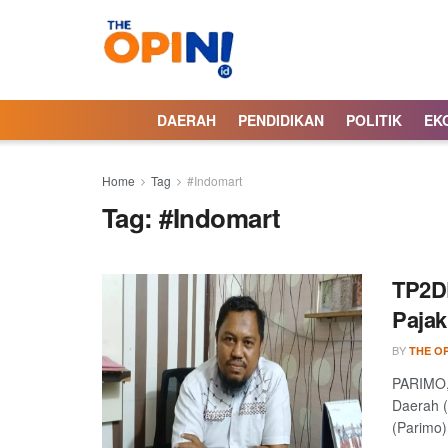
DAERAH
PENDIDIKAN
POLITIK
EK
Home
Tag
#Indomart
Tag:
#Indomart
TP2D
Pajak
BY
THE OP
PARIMO, 
Daerah 
(Parimo)