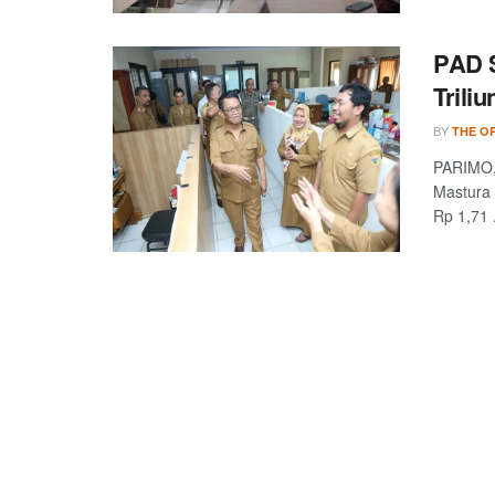
PAD S
Triliu
BY
THE OP
PARIMO, 
Mastura 
Rp 1,71 .