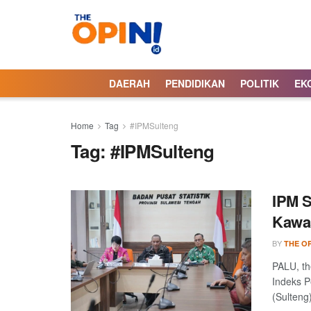
DAERAH
PENDIDIKAN
POLITIK
EK
Home
Tag
#IPMSulteng
Tag:
#IPMSulteng
IPM S
Kawa
BY
THE OP
PALU, th
Indeks 
(Sulteng