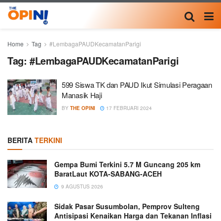
Home
Tag
#LembagaPAUDKecamatanParigi
Tag:
#LembagaPAUDKecamatanParigi
599 Siswa TK dan PAUD Ikut Simulasi Peragaan
Manasik Haji
BY
THE OPINI
17 FEBRUARI 2024
BERITA
TERKINI
Gempa Bumi Terkini 5.7 M Guncang 205 km
BaratLaut KOTA-SABANG-ACEH
9 AGUSTUS 2026
Sidak Pasar Susumbolan, Pemprov Sulteng
Antisipasi Kenaikan Harga dan Tekanan Inflasi