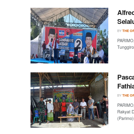
Alfre
Selal
BY
THE OP
PARIMO, 
Tunggiro
Pasca
Fathi
BY
THE OP
PARIMO, 
Rakyat D
(Parimo),