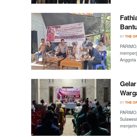
Fathi
Bantu
BY
THE OP
PARIMO, 
memperju
Anggota 
Gelar
Warga
BY
THE OP
PARIMO, 
Sulawesi
menjarin