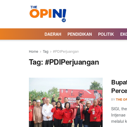
DAERAH
PENDIDIKAN
POLITIK
EK
Home
Tag
#PDIPerjuangan
Tag:
#PDIPerjuangan
Bupat
Perc
BY
THE OP
SIGI, th
Intjena
melalui k