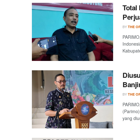
Total
Perju
BY
THE OP
PARIMO, 
Indonesi
Kabupate
Diusu
Banji
BY
THE OP
PARIMO, 
(Parimo)
yang dius