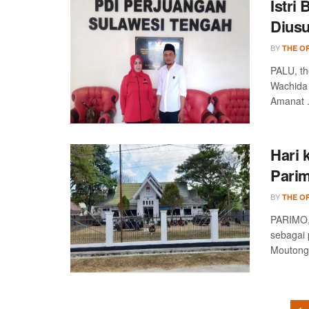
Istri
Diusu
BY
THE OP
PALU, th
Wachida 
Amanat .
Hari 
Pari
BY
THE OP
PARIMO, t
sebagai 
Moutong 