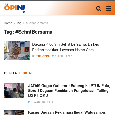
Home
Tag
#SehatBersama
Tag:
#SehatBersama
Dukung Program Sehat Bersama, Dinkes
Parimo Hadirkan Layanan Home Care
BY
THE OPINI
3 APRIL 2026
BERITA
TERKINI
JATAM Gugat Gubernur Sulteng ke PTUN Palu,
Soroti Dugaan Pembiaran Pengelolaan Tailing
B3 PT QMB
6 AGUSTUS 2026
Kasus Dugaan Reklamasi Ilegal Watusampu,