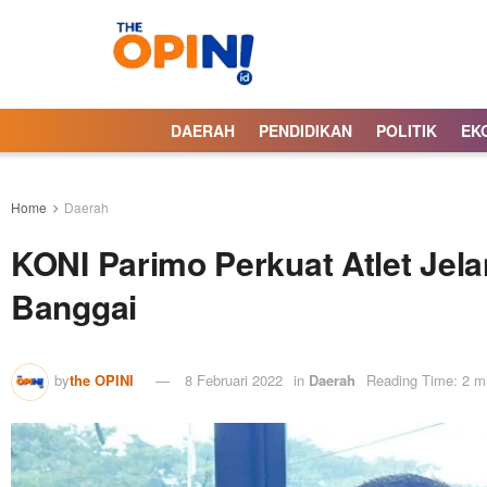
DAERAH
PENDIDIKAN
POLITIK
EK
Home
Daerah
KONI Parimo Perkuat Atlet Jela
Banggai
by
the OPINI
8 Februari 2022
in
Daerah
Reading Time: 2 m