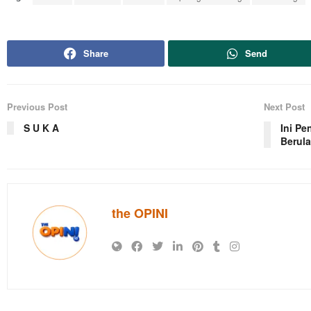
Share
Send
Previous Post
Next Post
S U K A
Ini Pe
Berul
the OPINI