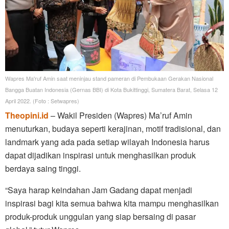
Wapres Ma'ruf Amin saat meninjau stand pameran di Pembukaan Gerakan Nasional
Bangga Buatan Indonesia (Gernas BBI) di Kota Bukittinggi, Sumatera Barat, Selasa 12
April 2022. (Foto : Setwapres)
Theopini.id
– Wakil Presiden (Wapres) Ma’ruf Amin
menuturkan, budaya seperti kerajinan, motif tradisional, dan
landmark yang ada pada setiap wilayah Indonesia harus
dapat dijadikan inspirasi untuk menghasilkan produk
berdaya saing tinggi.
“Saya harap keindahan Jam Gadang dapat menjadi
inspirasi bagi kita semua bahwa kita mampu menghasilkan
produk-produk unggulan yang siap bersaing di pasar