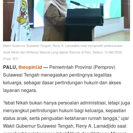
Wakil Gubernur Sulawesi Tengah, Reny A. Lamadjido saat menghadiri pelaksanaan
Isbat Nikah dan Khitanan Massal yang digelar Baznas di Palu, Selasa, 12 Mei 2026.
(Foto: IST)
PALU,
theopini.id
—
Pemerintah Provinsi (Pemprov)
Sulawesi Tengah menegaskan pentingnya legalitas
keluarga, sebagai dasar perlindungan hukum dan akses
layanan negara.
“Isbat Nikah bukan hanya persoalan administrasi, tetapi juga
menyangkut perlindungan hukum bagi keluarga, kepastian
status anak, serta penguatan ketahanan rumah tangga,” ujar
Wakil Gubernur Sulawesi Tengah, Reny A. Lamadjido saat