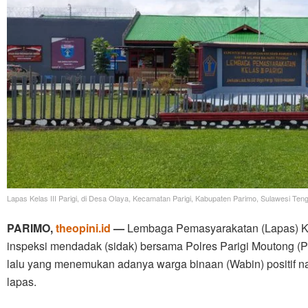
Lapas Kelas III Parigi, di Desa Olaya, Kecamatan Parigi, Kabupaten Parimo, Sulawesi Ten
PARIMO,
theopini.id
—
Lembaga Pemasyarakatan (Lapas) Kela
inspeksi mendadak (sidak) bersama Polres Parigi Moutong (
lalu yang menemukan adanya warga binaan (Wabin) positif na
lapas.