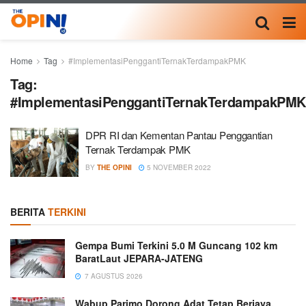
Home
Tag
#ImplementasiPenggantiTernakTerdampakPMK
Tag:
#ImplementasiPenggantiTernakTerdampakPM
DPR RI dan Kementan Pantau Penggantian
Ternak Terdampak PMK
BY
THE OPINI
5 NOVEMBER 2022
BERITA
TERKINI
Gempa Bumi Terkini 5.0 M Guncang 102 km
BaratLaut JEPARA-JATENG
7 AGUSTUS 2026
Wabup Parimo Dorong Adat Tetap Berjaya,