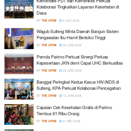
Kemendes PDT dan Kemenkes Perkuat
Kolaborasi Tingkatkan Layanan Kesehatan di
Desa
BY
THE OPINI
6 JULI 2026
Wagub Sulteng Minta Daerah Bangun Sistem
Pengawalan Ibu Hamil Berisiko Tinggi
BY
THE OPINI
30 JUNI 2026
Pemda Parimo Perkuat Sinergi Perluas
Kepesertaan JKN demi Capai UHC Berkualitas
BY
THE OPINI
22 JUNI 2026
Banggai Peringkat Kedua Kasus HIV/AIDS di
Sulteng, KPA Perkuat Kolaborasi Pencegahan
BY
THE OPINI
10 JUNI 2026
Capaian Cek Kesehatan Gratis di Parimo
Tembus 61 Ribu Orang
BY
THE OPINI
21 MEI 2026