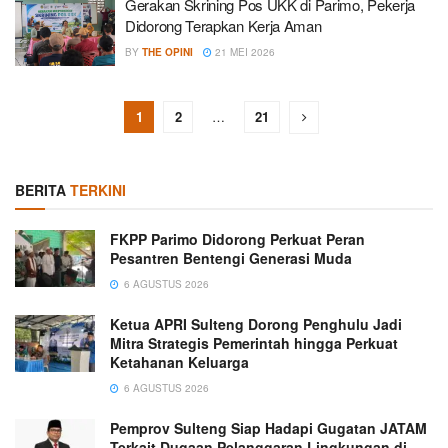
Gerakan Skrining Pos UKK di Parimo, Pekerja
Didorong Terapkan Kerja Aman
BY
THE OPINI
21 MEI 2026
1
2
…
21
BERITA
TERKINI
FKPP Parimo Didorong Perkuat Peran
Pesantren Bentengi Generasi Muda
6 AGUSTUS 2026
Ketua APRI Sulteng Dorong Penghulu Jadi
Mitra Strategis Pemerintah hingga Perkuat
Ketahanan Keluarga
6 AGUSTUS 2026
Pemprov Sulteng Siap Hadapi Gugatan JATAM
Terkait Dugaan Pelanggaran Lingkungan di