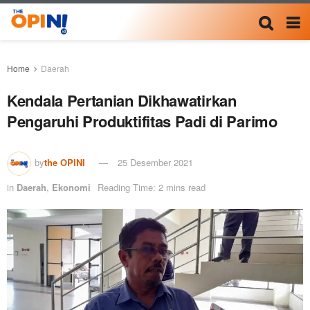
Home
Daerah
Kendala Pertanian Dikhawatirkan
Pengaruhi Produktifitas Padi di Parimo
by
the OPINI
25 Desember 2021
in
Daerah
,
Ekonomi
Reading Time: 2 mins read