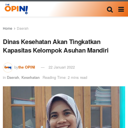
Home
Daerah
Dinas Kesehatan Akan Tingkatkan
Kapasitas Kelompok Asuhan Mandiri
by
the OPINI
22 Januari 2022
in
Daerah
,
Kesehatan
Reading Time: 2 mins read