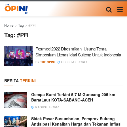
Home
Tag
#PFI
Tag:
#PFI
Fesmed 2022 Diresmikan, Usung Tema
Simposium Literasi dari Sulteng Untuk Indonesia
BY
THE OPINI
9 DESEMBER 2022
BERITA
TERKINI
Gempa Bumi Terkini 5.7 M Guncang 205 km
BaratLaut KOTA-SABANG-ACEH
9 AGUSTUS 2026
Sidak Pasar Susumbolan, Pemprov Sulteng
Antisipasi Kenaikan Harga dan Tekanan Inflasi