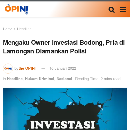
Home
Headline
Mengaku Owner Investasi Bodong, Pria di
Lamongan Diamankan Polisi
by
the OPINI
10 Januari 2022
in
Headline
,
Hukum Kriminal
,
Nasional
Reading Time: 2 mins read