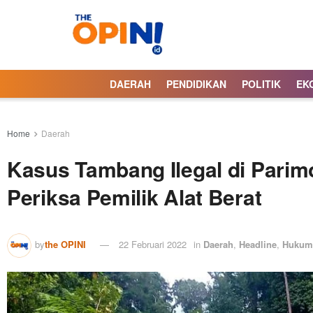
DAERAH
PENDIDIKAN
POLITIK
EK
Home
Daerah
Kasus Tambang Ilegal di Pari
Periksa Pemilik Alat Berat
by
the OPINI
22 Februari 2022
in
Daerah
,
Headline
,
Hukum 