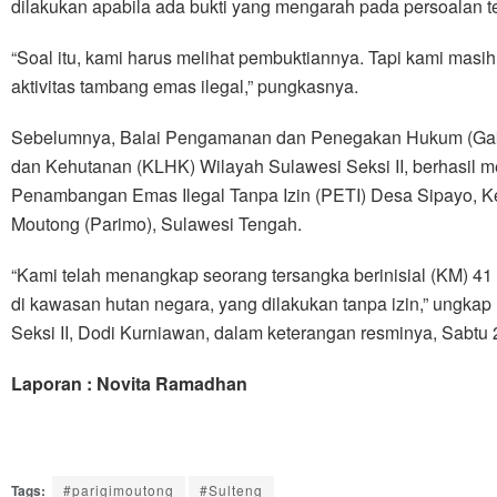
dilakukan apabila ada bukti yang mengarah pada persoalan t
“Soal itu, kami harus melihat pembuktiannya. Tapi kami masih
aktivitas tambang emas ilegal,” pungkasnya.
Sebelumnya, Balai Pengamanan dan Penegakan Hukum (Gak
dan Kehutanan (KLHK) Wilayah Sulawesi Seksi II, berhasil 
Penambangan Emas Ilegal Tanpa Izin (PETI) Desa Sipayo, K
Moutong (Parimo), Sulawesi Tengah.
“Kami telah menangkap seorang tersangka berinisial (KM) 4
di kawasan hutan negara, yang dilakukan tanpa izin,” ungk
Seksi II, Dodi Kurniawan, dalam keterangan resminya, Sabtu 
Laporan : Novita Ramadhan
Tags:
#parigimoutong
#Sulteng