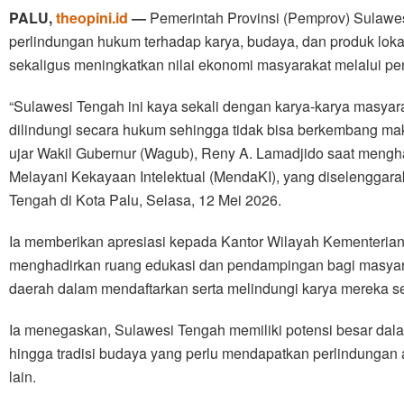
PALU,
theopini.id
—
Pemerintah Provinsi (Pemprov) Sulawe
perlindungan hukum terhadap karya, budaya, dan produk loka
sekaligus meningkatkan nilai ekonomi masyarakat melalui pe
“Sulawesi Tengah ini kaya sekali dengan karya-karya masya
dilindungi secara hukum sehingga tidak bisa berkembang maks
ujar Wakil Gubernur (Wagub), Reny A. Lamadjido saat mengh
Melayani Kekayaan Intelektual (MendaKI), yang diselengga
Tengah di Kota Palu, Selasa, 12 Mei 2026.
Ia memberikan apresiasi kepada Kantor Wilayah Kementeria
menghadirkan ruang edukasi dan pendampingan bagi masyara
daerah dalam mendaftarkan serta melindungi karya mereka s
Ia menegaskan, Sulawesi Tengah memiliki potensi besar dal
hingga tradisi budaya yang perlu mendapatkan perlindungan a
lain.