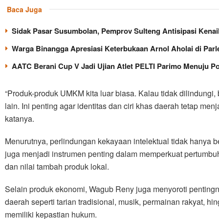
Baca Juga
Sidak Pasar Susumbolan, Pemprov Sulteng Antisipasi Kenaik
Warga Binangga Apresiasi Keterbukaan Arnol Aholai di Par
AATC Berani Cup V Jadi Ujian Atlet PELTI Parimo Menuju P
“Produk-produk UMKM kita luar biasa. Kalau tidak dilindungi,
lain. Ini penting agar identitas dan ciri khas daerah tetap me
katanya.
Menurutnya, perlindungan kekayaan intelektual tidak hanya be
juga menjadi instrumen penting dalam memperkuat pertumbuh
dan nilai tambah produk lokal.
Selain produk ekonomi, Wagub Reny juga menyoroti penting
daerah seperti tarian tradisional, musik, permainan rakyat, hi
memiliki kepastian hukum.