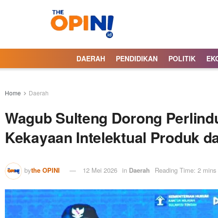
DAERAH
PENDIDIKAN
POLITIK
EK
Home
Daerah
Wagub Sulteng Dorong Perlin
Kekayaan Intelektual Produk d
by
the OPINI
12 Mei 2026
in
Daerah
Reading Time: 2 mins