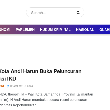
ONOMI
PARLEMEN
HUKUM KRIMINAL
NASIONAL
OLAH
Kota Andi Harun Buka Peluncuran
asi IKD
12 AGUSTUS 2024
INI
A, theopini.id – Wali Kota Samarinda, Provinsi Kalimantan
altim), H Andi Harun membuka secara resmi peluncuran
 Identitas Kependudukan ...