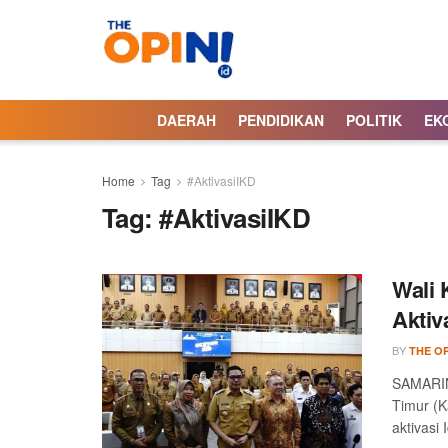
DAERAH
PENDIDIKAN
POLITIK
EK
Home
Tag
#AktivasiIKD
Tag:
#AktivasiIKD
Wali 
Aktiv
BY
THE OP
SAMARIND
Timur (K
aktivasi