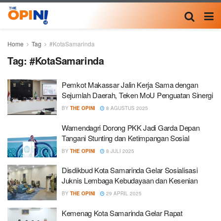
Home
Tag
#KotaSamarinda
Tag:
#KotaSamarinda
Pemkot Makassar Jalin Kerja Sama dengan
Sejumlah Daerah, Teken MoU Penguatan Sinergi
BY
THE OPINI
8 AGUSTUS 2025
Wamendagri Dorong PKK Jadi Garda Depan
Tangani Stunting dan Ketimpangan Sosial
BY
THE OPINI
8 JULI 2025
Disdikbud Kota Samarinda Gelar Sosialisasi
Juknis Lembaga Kebudayaan dan Kesenian
BY
THE OPINI
29 APRIL 2025
Kemenag Kota Samarinda Gelar Rapat