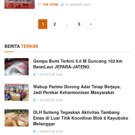
BY
THE OPINI
16 JANUARI 2025
1
2
…
5
BERITA
TERKINI
Gempa Bumi Terkini 5.0 M Guncang 102 km
BaratLaut JEPARA-JATENG
7 AGUSTUS 2026
Wabup Parimo Dorong Adat Tetap Berjaya,
Jadi Perekat Keharmonisan Masyarakat
7 AGUSTUS 2026
DLH Sulteng Tegaskan Aktivitas Tambang
Emas di Luar Titik Koordinat Blok 6 Kayuboko
Melanggar
7 AGUSTUS 2026