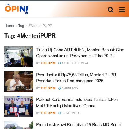
Home
Tag
#MenteriPUPR
Tag:
#MenteriPUPR
Tinjau Uji Coba ART di IKN, Menteri Basuki: Siap
Operasional untuk Perayaan HUT ke-79 RI
BY
THE OPINI
11 AGUSTUS 2024
Pagu Indikatif Rp75,63 Triliun, Menteri PUPR
Paparkan Fokus Pembangunan 2025
BY
THE OPINI
6 JUNI 2024
Perkuat Kerja Sama, Indonesia-Tunisia Teken
MoU Teknologi Modifikasi Cuaca
BY
THE OPINI
26 MEI 2024
Presiden Jokowi Resmikan 15 Ruas IJD Senilai