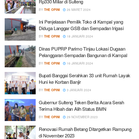
Rp330 Miliar di Sulteng
BY
THE OPINI
26 MARET 2024
Ini Penjelasan Pemilik Toko di Kampal yang
Diduga Langgar GSB dan Sempadan Irigasi
BY
THE OPINI
18 JANUARI 2024
Dinas PUPRP Parimo Tinjau Lokasi Dugaan
Pelanggaran Sempadan Bangunan di Kampal
BY
THE OPINI
16 JANUARI 2024
Bupati Banggai Serahkan 33 unit Rumah Layak
Huni ke Korban Banjir
BY
THE OPINI
3 JANUARI 2024
Gubernur Sulteng Teken Berita Acara Serah
Terima Hibah dan Alih Status BMN
BY
THE OPINI
29 NOVEMBER 2023
Renovasi Rumah Betang Ditargetkan Rampung
di November 2023