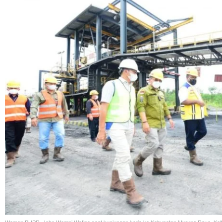
Wamen PUPR, John Wempi Wetipo saat kunjungan kerja ke Kabupaten Murung Raya, Kal