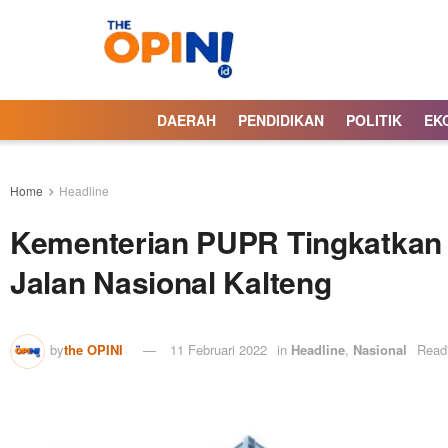
DAERAH
PENDIDIKAN
POLITIK
EK
Home
Headline
Kementerian PUPR Tingkatkan 
Jalan Nasional Kalteng
by
the OPINI
11 Februari 2022
in
Headline
,
Nasional
Read