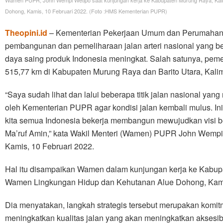
Dohong, Kamis, 10 Februari 2022. (Foto :HMS Kementerian PUPR)
Theopini.id
– Kementerian Pekerjaan Umum dan Perumahan
pembangunan dan pemeliharaan jalan arteri nasional yang be
daya saing produk Indonesia meningkat. Salah satunya, peme
515,77 km di Kabupaten Murung Raya dan Barito Utara, Kali
“Saya sudah lihat dan lalui beberapa titik jalan nasional ya
oleh Kementerian PUPR agar kondisi jalan kembali mulus. Ini
kita semua Indonesia bekerja membangun mewujudkan visi 
Ma’ruf Amin,” kata Wakil Menteri (Wamen) PUPR John Wempi W
Kamis, 10 Februari 2022.
Hal itu disampaikan Wamen dalam kunjungan kerja ke Kabup
Wamen Lingkungan Hidup dan Kehutanan Alue Dohong, Kam
Dia menyatakan, langkah strategis tersebut merupakan kom
meningkatkan kualitas jalan yang akan meningkatkan aksesibi