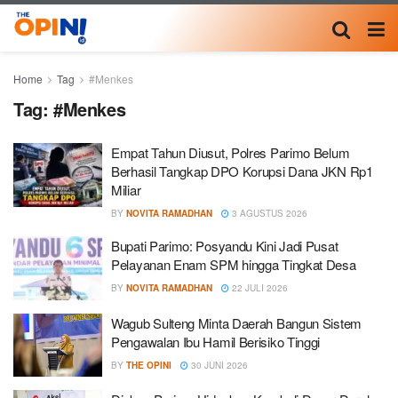
Home
Tag
#Menkes
Tag:
#Menkes
Empat Tahun Diusut, Polres Parimo Belum
Berhasil Tangkap DPO Korupsi Dana JKN Rp1
Miliar
BY
NOVITA RAMADHAN
3 AGUSTUS 2026
Bupati Parimo: Posyandu Kini Jadi Pusat
Pelayanan Enam SPM hingga Tingkat Desa
BY
NOVITA RAMADHAN
22 JULI 2026
Wagub Sulteng Minta Daerah Bangun Sistem
Pengawalan Ibu Hamil Berisiko Tinggi
BY
THE OPINI
30 JUNI 2026