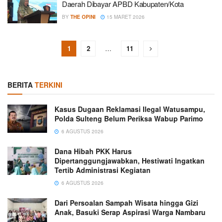
Daerah Dibayar APBD Kabupaten/Kota
BY
THE OPINI
15 MARET 2026
1
2
…
11
BERITA
TERKINI
Kasus Dugaan Reklamasi Ilegal Watusampu,
Polda Sulteng Belum Periksa Wabup Parimo
6 AGUSTUS 2026
Dana Hibah PKK Harus
Dipertanggungjawabkan, Hestiwati Ingatkan
Tertib Administrasi Kegiatan
6 AGUSTUS 2026
Dari Persoalan Sampah Wisata hingga Gizi
Anak, Basuki Serap Aspirasi Warga Nambaru