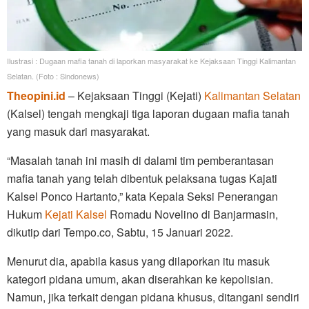
Ilustrasi : Dugaan mafia tanah di laporkan masyarakat ke Kejaksaan Tinggi Kalimantan
Selatan. (Foto : Sindonews)
Theopini.id
– Kejaksaan Tinggi (Kejati)
Kalimantan Selatan
(Kalsel) tengah mengkaji tiga laporan dugaan mafia tanah
yang masuk dari masyarakat.
“Masalah tanah ini masih di dalami tim pemberantasan
mafia tanah yang telah dibentuk pelaksana tugas Kajati
Kalsel Ponco Hartanto,” kata Kepala Seksi Penerangan
Hukum
Kejati Kalsel
Romadu Novelino di Banjarmasin,
dikutip dari Tempo.co, Sabtu, 15 Januari 2022.
Menurut dia, apabila kasus yang dilaporkan itu masuk
kategori pidana umum, akan diserahkan ke kepolisian.
Namun, jika terkait dengan pidana khusus, ditangani sendiri