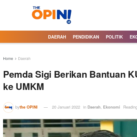
DAERAH
PENDIDIKAN
POLITIK
EK
Home
Daerah
Pemda Sigi Berikan Bantuan K
ke UMKM
by
the OPINI
20 Januari 2022
in
Daerah
,
Ekonomi
Reading