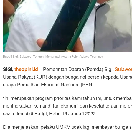
Bupati Sigi, Sulawesi Tengah, Mohamad Irwan. (Foto : Wawa Toampo)
SIGI,
theopini.id
– Pemerintah Daerah (Pemda) Sigi,
Sulawes
Usaha Rakyat (KUR) dengan bunga nol persen kepada Usah
upaya Pemulihan Ekonomi Nasional (PEN).
“Ini merupakan program prioritas kami tahun ini, untuk mem
meningkatkan kemandirian ekonomi dan kesejahteraan merek
saat ditemui di Parigi, Rabu 19 Januari 2022.
Dia menjelaskan, pelaku UMKM tidak lagi membayar bunga