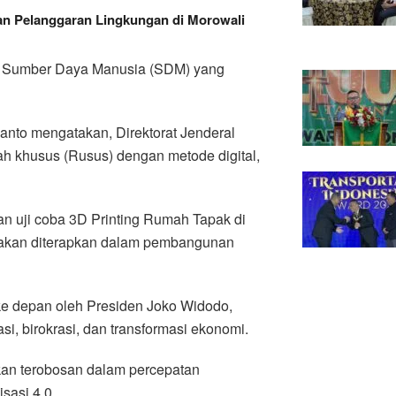
n Pelanggaran Lingkungan di Morowali
ada Sumber Daya Manusia (SDM) yang
nto mengatakan, Direktorat Jenderal
khusus (Rusus) dengan metode digital,
 uji coba 3D Printing Rumah Tapak di
i akan diterapkan dalam pembangunan
ke depan oleh Presiden Joko Widodo,
i, birokrasi, dan transformasi ekonomi.
kan terobosan dalam percepatan
sasi 4.0.