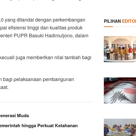
 4.0 yang ditandai dengan perkembangan
PILIHAN
EDITO
i efisiensi tinggi dan kualitas produk
p Menteri PUPR Basuki Hadimuljono, dalam
rkecuali juga memberikan nilai tambah bagi
bah bagi pelaksanaan pembangunan
saat.
Generasi Muda
Pemerintah hingga Perkuat Ketahanan