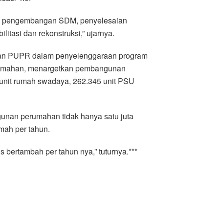
f, pengembangan SDM, penyelesaian
itasi dan rekonstruksi,” ujarnya.
ian PUPR dalam penyelenggaraan program
erumahan, menargetkan pembangunan
 unit rumah swadaya, 262.345 unit PSU
unan perumahan tidak hanya satu juta
umah per tahun.
 bertambah per tahun nya,” tuturnya.***