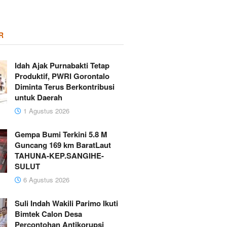
R
Idah Ajak Purnabakti Tetap
Produktif, PWRI Gorontalo
Diminta Terus Berkontribusi
untuk Daerah
1 Agustus 2026
Gempa Bumi Terkini 5.8 M
Guncang 169 km BaratLaut
TAHUNA-KEP.SANGIHE-
SULUT
6 Agustus 2026
Suli Indah Wakili Parimo Ikuti
Bimtek Calon Desa
Percontohan Antikorupsi