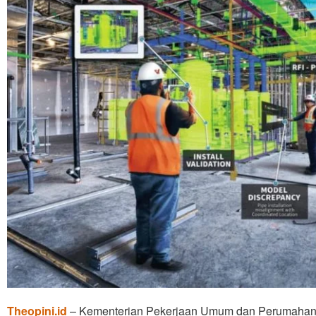
Theopini.id
– Kementerian Pekerjaan Umum dan Perumahan R