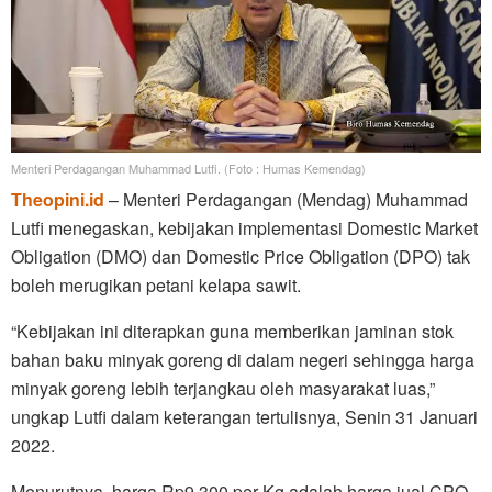
Menteri Perdagangan Muhammad Lutfi. (Foto : Humas Kemendag)
Theopini.id
– Menteri Perdagangan (Mendag) Muhammad
Lutfi menegaskan, kebijakan implementasi Domestic Market
Obligation (DMO) dan Domestic Price Obligation (DPO) tak
boleh merugikan petani kelapa sawit.
“Kebijakan ini diterapkan guna memberikan jaminan stok
bahan baku minyak goreng di dalam negeri sehingga harga
minyak goreng lebih terjangkau oleh masyarakat luas,”
ungkap Lutfi dalam keterangan tertulisnya, Senin 31 Januari
2022.
Menurutnya, harga Rp9.300 per Kg adalah harga jual CPO