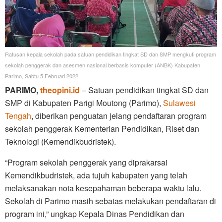
Ratusan kepala sekolah pada satuan pendidikan tingkat SD dan SMP mengkuti program
sekolah penggerak dan asesmen nasional berbasis komputer (ANBK) Kabupaten
Parimo, Sabtu 5 Februari 2022.
PARIMO,
theopini.id
– Satuan pendidikan tingkat SD dan
SMP di Kabupaten Parigi Moutong (Parimo),
Sulawesi
Tengah
, diberikan penguatan jelang pendaftaran program
sekolah penggerak Kementerian Pendidikan, Riset dan
Teknologi (Kemendikbudristek).
“Program sekolah penggerak yang diprakarsai
Kemendikbudristek, ada tujuh kabupaten yang telah
melaksanakan nota kesepahaman beberapa waktu lalu.
Sekolah di Parimo masih sebatas melakukan pendaftaran di
program ini,” ungkap Kepala Dinas Pendidikan dan