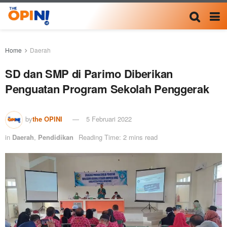
Home
Daerah
SD dan SMP di Parimo Diberikan
Penguatan Program Sekolah Penggerak
by
the OPINI
5 Februari 2022
in
Daerah
,
Pendidikan
Reading Time: 2 mins read