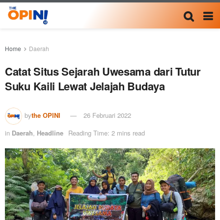
Home
Daerah
Catat Situs Sejarah Uwesama dari Tutur
Suku Kaili Lewat Jelajah Budaya
by
the OPINI
26 Februari 2022
in
Daerah
,
Headline
Reading Time: 2 mins read