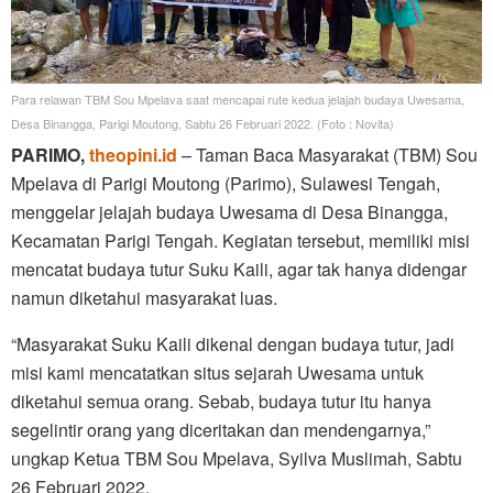
Para relawan TBM Sou Mpelava saat mencapai rute kedua jelajah budaya Uwesama,
Desa Binangga, Parigi Moutong, Sabtu 26 Februari 2022. (Foto : Novita)
PARIMO,
theopini.id
– Taman Baca Masyarakat (TBM) Sou
Mpelava di Parigi Moutong (Parimo), Sulawesi Tengah,
menggelar jelajah budaya Uwesama di Desa Binangga,
Kecamatan Parigi Tengah. Kegiatan tersebut, memiliki misi
mencatat budaya tutur Suku Kaili, agar tak hanya didengar
namun diketahui masyarakat luas.
“Masyarakat Suku Kaili dikenal dengan budaya tutur, jadi
misi kami mencatatkan situs sejarah Uwesama untuk
diketahui semua orang. Sebab, budaya tutur itu hanya
segelintir orang yang diceritakan dan mendengarnya,”
ungkap Ketua TBM Sou Mpelava, Syilva Muslimah, Sabtu
26 Februari 2022.