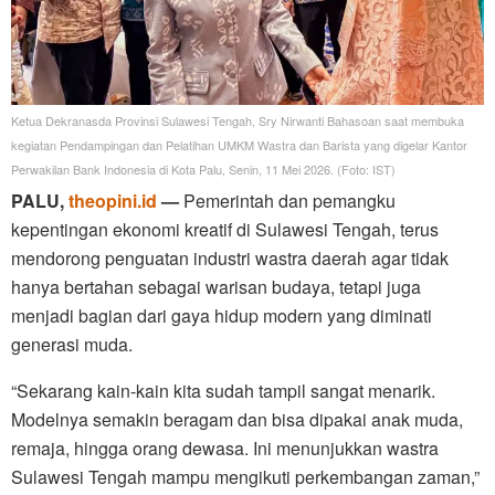
Ketua Dekranasda Provinsi Sulawesi Tengah, Sry Nirwanti Bahasoan saat membuka
kegiatan Pendampingan dan Pelatihan UMKM Wastra dan Barista yang digelar Kantor
Perwakilan Bank Indonesia di Kota Palu, Senin, 11 Mei 2026. (Foto: IST)
PALU,
theopini.id
—
Pemerintah dan pemangku
kepentingan ekonomi kreatif di Sulawesi Tengah, terus
mendorong penguatan industri wastra daerah agar tidak
hanya bertahan sebagai warisan budaya, tetapi juga
menjadi bagian dari gaya hidup modern yang diminati
generasi muda.
“Sekarang kain-kain kita sudah tampil sangat menarik.
Modelnya semakin beragam dan bisa dipakai anak muda,
remaja, hingga orang dewasa. Ini menunjukkan wastra
Sulawesi Tengah mampu mengikuti perkembangan zaman,”