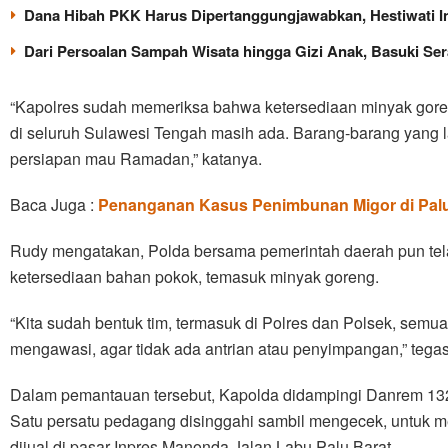
Dana Hibah PKK Harus Dipertanggungjawabkan, Hestiwati In
Dari Persoalan Sampah Wisata hingga Gizi Anak, Basuki Se
“Kapolres sudah memeriksa bahwa ketersediaan minyak goren
di seluruh Sulawesi Tengah masih ada. Barang-barang yang l
persiapan mau Ramadan,” katanya.
Baca Juga :
Penanganan Kasus Penimbunan Migor di Palu
Rudy mengatakan, Polda bersama pemerintah daerah pun te
ketersediaan bahan pokok, temasuk minyak goreng.
“Kita sudah bentuk tim, termasuk di Polres dan Polsek, semu
mengawasi, agar tidak ada antrian atau penyimpangan,” tega
Dalam pemantauan tersebut, Kapolda didampingi Danrem 132 
Satu persatu pedagang disinggahi sambil mengecek, untuk 
dijual di pasar Inpres Manonda Jalan Labu Palu Barat.