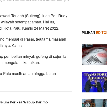
 di pasar tradisional Kota Palu, Kamis 24 Maret 2022. (Foto :
wesi Tengah (Sulteng), Irjen Pol. Rudy
 wilayah setempat aman. Hal itu,
di Kota Palu, Kamis 24 Maret 2022.
PILIHAN
EDITO
ang menjual di Pasar, terutama masalah
lisnya, Kamis.
adap pembelian minyak goreng di sejumlah
ran mengalami kenaikan.
ta Palu masih aman hingga bulan
Belum Periksa Wabup Parimo