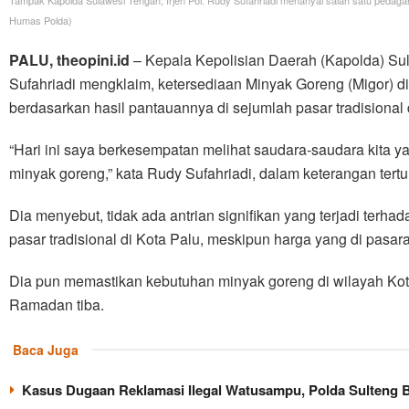
Tampak Kapolda Sulawesi Tengah, Irjen Pol. Rudy Sufahriadi menanyai salah satu pedagang
Humas Polda)
PALU, theopini.id
– Kepala Kepolisian Daerah (Kapolda) Sula
Sufahriadi mengklaim, ketersediaan Minyak Goreng (Migor) di
berdasarkan hasil pantauannya di sejumlah pasar tradisional 
“Hari ini saya berkesempatan melihat saudara-saudara kita y
minyak goreng,” kata Rudy Sufahriadi, dalam keterangan tertu
Dia menyebut, tidak ada antrian signifikan yang terjadi terh
pasar tradisional di Kota Palu, meskipun harga yang di pasa
Dia pun memastikan kebutuhan minyak goreng di wilayah Ko
Ramadan tiba.
Baca Juga
Kasus Dugaan Reklamasi Ilegal Watusampu, Polda Sulteng 