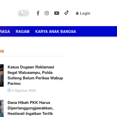
Login
RAGA
RAGAM
KARYA ANAK BANGSA
NI
Kasus Dugaan Reklamasi
Ilegal Watusampu, Polda
Sulteng Belum Periksa Wabup
Parimo
6 Agustus 2026
Dana Hibah PKK Harus
Dipertanggungjawabkan,
Hestiwati Ingatkan Tertib