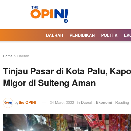
DAERAH
PENDIDIKAN
POLITIK
EK
Home
Daerah
Tinjau Pasar di Kota Palu, Kap
Migor di Sulteng Aman
by
the OPINI
24 Maret 2022
in
Daerah
,
Ekonomi
Reading 