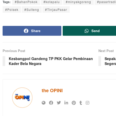
Tags:
#BahanPokok
#kotapalu
#minyakgoreng
#pasartradi
#Polsek
#Sulteng
#TinjauPasar
Share
Send
Previous Post
Next Post
Kesbangpol Gandeng TP PKK Gelar Pembinaan
Sepak
Kader Bela Negara
Segera
the OPINI