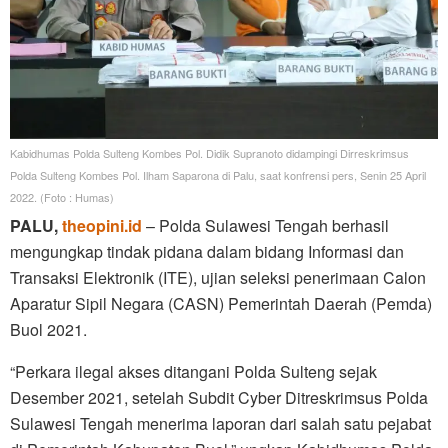
Kabidhumas Polda Sulteng Kombes Pol. Didik Supranoto didampingi Dirreskrimsus
Polda Sulteng Kombes Pol. Ilham Saparona di Palu, saat konfrensi pers, Senin 25 April
2022. (Foto : Humas)
PALU,
theopini.id
– Polda Sulawesi Tengah berhasil
mengungkap tindak pidana dalam bidang Informasi dan
Transaksi Elektronik (ITE), ujian seleksi penerimaan Calon
Aparatur Sipil Negara (CASN) Pemerintah Daerah (Pemda)
Buol 2021.
“Perkara ilegal akses ditangani Polda Sulteng sejak
Desember 2021, setelah Subdit Cyber Ditreskrimsus Polda
Sulawesi Tengah menerima laporan dari salah satu pejabat