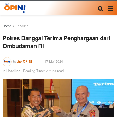
Home
Headline
Polres Banggai Terima Penghargaan dari
Ombudsman RI
by
the OPINI
17 Mei 2024
in
Headline
Reading Time: 2 mins read