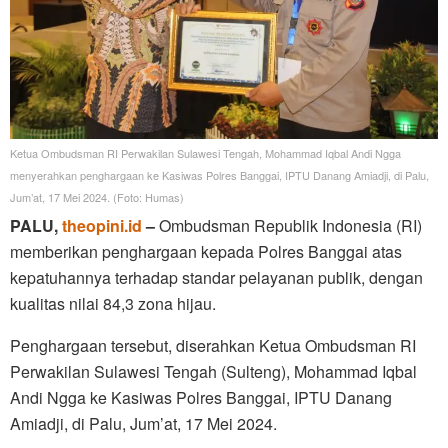
Ketua Ombudsman RI Perwakilan Sulawesi Tengah, Mohammad Iqbal Andi Ngga
menyerahkan penghargaan ke Kasiwas Polres Banggai, IPTU Danang Amiadji, di Palu,
Jum’at, 17 Mei 2024. (Foto: Humas)
PALU,
theopini.id
–
Ombudsman Republik Indonesia (RI)
memberikan penghargaan kepada Polres Banggai atas
kepatuhannya terhadap standar pelayanan publik, dengan
kualitas nilai 84,3 zona hijau.
Penghargaan tersebut, diserahkan Ketua Ombudsman RI
Perwakilan Sulawesi Tengah (Sulteng), Mohammad Iqbal
Andi Ngga ke Kasiwas Polres Banggai, IPTU Danang
Amiadji, di Palu, Jum’at, 17 Mei 2024.