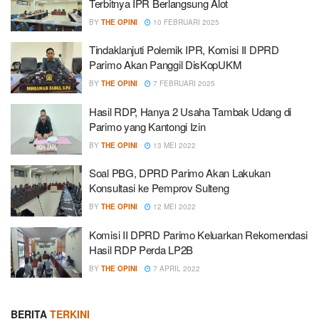
Terbitnya IPR Berlangsung Alot
BY
THE OPINI
10 FEBRUARI 2025
Tindaklanjuti Polemik IPR, Komisi II DPRD
Parimo Akan Panggil DisKopUKM
BY
THE OPINI
7 FEBRUARI 2025
Hasil RDP, Hanya 2 Usaha Tambak Udang di
Parimo yang Kantongi Izin
BY
THE OPINI
13 MEI 2022
Soal PBG, DPRD Parimo Akan Lakukan
Konsultasi ke Pemprov Sulteng
BY
THE OPINI
12 MEI 2022
Komisi II DPRD Parimo Keluarkan Rekomendasi
Hasil RDP Perda LP2B
BY
THE OPINI
7 APRIL 2022
BERITA
TERKINI