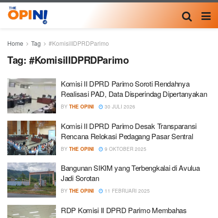
Home
Tag
#KomisiIIDPRDParimo
Tag:
#KomisiIIDPRDParimo
Komisi II DPRD Parimo Soroti Rendahnya
Realisasi PAD, Data Disperindag Dipertanyakan
BY
THE OPINI
30 JULI 2026
Komisi II DPRD Parimo Desak Transparansi
Rencana Relokasi Pedagang Pasar Sentral
BY
THE OPINI
9 OKTOBER 2025
Bangunan SIKIM yang Terbengkalai di Avulua
Jadi Sorotan
BY
THE OPINI
11 FEBRUARI 2025
RDP Komisi II DPRD Parimo Membahas