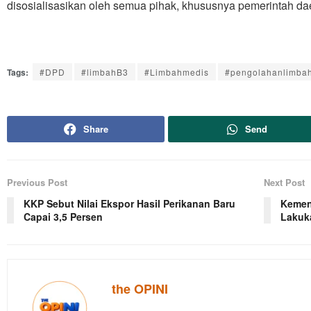
disosialisasikan oleh semua pihak, khususnya pemerintah da
Tags:
#DPD
#limbahB3
#Limbahmedis
#pengolahanlimba
Share
Send
Previous Post
Next Post
KKP Sebut Nilai Ekspor Hasil Perikanan Baru
Kemen
Capai 3,5 Persen
Lakuka
the OPINI