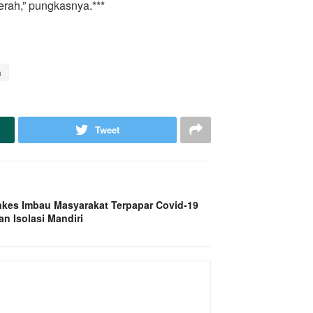
erah,” pungkasnya.***
h
Tweet
kes Imbau Masyarakat Terpapar Covid-19
n Isolasi Mandiri