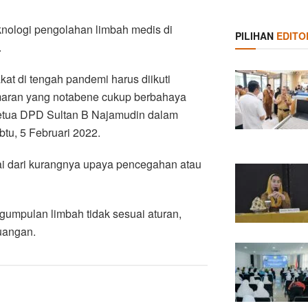
nologi pengolahan limbah medis di
PILIHAN
EDITO
.
t di tengah pandemi harus diikuti
maran yang notabene cukup berbahaya
Ketua DPD Sultan B Najamudin dalam
abtu, 5 Februari 2022.
lai dari kurangnya upaya pencegahan atau
gumpulan limbah tidak sesuai aturan,
uangan.