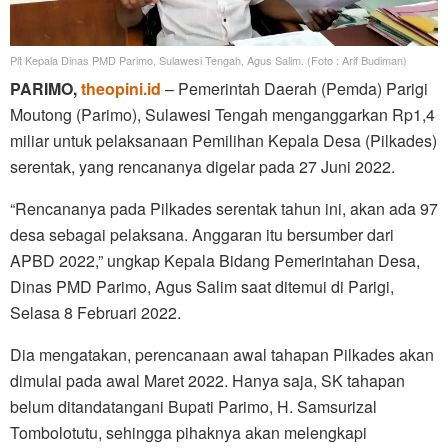
Plt Kepala Dinas PMD Parimo, Sulawesi Tengah, Agus Salim. (Foto : Arif Budiman)
PARIMO,
theopini.id
– Pemerintah Daerah (Pemda) Parigi
Moutong (Parimo), Sulawesi Tengah menganggarkan Rp1,4
miliar untuk pelaksanaan Pemilihan Kepala Desa (Pilkades)
serentak, yang rencananya digelar pada 27 Juni 2022.
“Rencananya pada Pilkades serentak tahun ini, akan ada 97
desa sebagai pelaksana. Anggaran itu bersumber dari
APBD 2022,” ungkap Kepala Bidang Pemerintahan Desa,
Dinas PMD Parimo, Agus Salim saat ditemui di Parigi,
Selasa 8 Februari 2022.
Dia mengatakan, perencanaan awal tahapan Pilkades akan
dimulai pada awal Maret 2022. Hanya saja, SK tahapan
belum ditandatangani Bupati Parimo, H. Samsurizal
Tombolotutu, sehingga pihaknya akan melengkapi