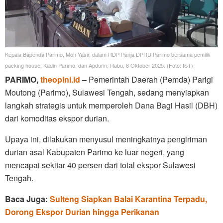
Kepala Bapenda Parimo, Moh Yasir, dalam RDP Panja DPRD Parimo bersama pemilik
packing house, Kadin Parimo, dan Apdurin, Rabu, 8 Oktober 2025. (Foto: IST)
PARIMO,
theopini.id
–
Pemerintah Daerah (Pemda) Parigi
Moutong (Parimo), Sulawesi Tengah, sedang menyiapkan
langkah strategis untuk memperoleh Dana Bagi Hasil (DBH)
dari komoditas ekspor durian.
Upaya ini, dilakukan menyusul meningkatnya pengiriman
durian asal Kabupaten Parimo ke luar negeri, yang
mencapai sekitar 40 persen dari total ekspor Sulawesi
Tengah.
Baca Juga:
Sulteng Siapkan Balai Karantina Terpadu,
Dorong Ekspor Durian hingga Perikanan