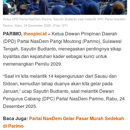
Ketua DPD Partai NasDem Parimo, Sayutin Budianto saat melantik DPC Partai Nasdem
Parimo, Rabu, 24 Desember 2025. (Foto: IST)
PARIMO,
theopini.id
–
Ketua Dewan Pimpinan Daerah
(DPD) Partai NasDem Parigi Moutong (Parimo), Sulawesi
Tengah, Sayutin Budianto, menegaskan pentingnya sikap
loyalitas dan kepatuhan kader sebagai kunci untuk
memenangkan Pemilu 2029.
“Saat ini kita melantik 14 kepengurusan dari Sausu dan
Sidoan, kemudian tahap duanya akan kita gelar pada
Januari,” ucap Sayutin Budianto, saat melantik Dewan
Pengurus Cabang (DPC) Partai NasDem Parimo, Rabu, 24
Desember 2025.
Baca Juga:
Partai NasDem Gelar Pasar Murah Sedekah
di Parimo