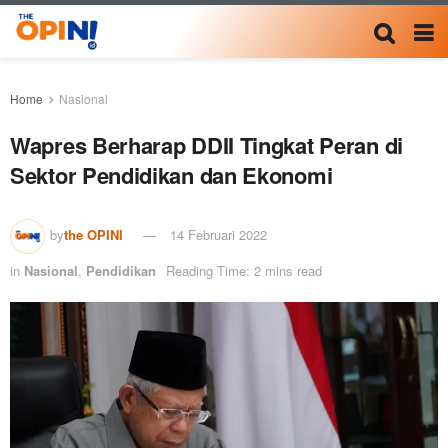
Home
Nasional
Wapres Berharap DDII Tingkat Peran di
Sektor Pendidikan dan Ekonomi
by
the OPINI
14 Februari 2022
in
Nasional
,
Pendidikan
Reading Time: 2 mins read