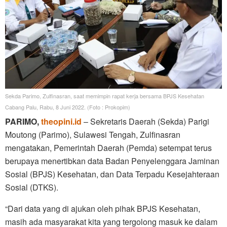
Sekda Parimo, Zulfinasran, saat memimpin rapat kerja bersama BPJS Kesehatan
Cabang Palu, Rabu, 8 Juni 2022. (Foto : Prokopim)
PARIMO,
theopini.id
– Sekretaris Daerah (Sekda) Parigi
Moutong (Parimo), Sulawesi Tengah, Zulfinasran
mengatakan, Pemerintah Daerah (Pemda) setempat terus
berupaya menertibkan data Badan Penyelenggara Jaminan
Sosial (BPJS) Kesehatan, dan Data Terpadu Kesejahteraan
Sosial (DTKS).
“Dari data yang di ajukan oleh pihak BPJS Kesehatan,
masih ada masyarakat kita yang tergolong masuk ke dalam