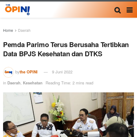
Home
Daerah
Pemda Parimo Terus Berusaha Tertibkan
Data BPJS Kesehatan dan DTKS
by
the OPINI
9 Juni 2022
in
Daerah
,
Kesehatan
Reading Time: 2 mins read