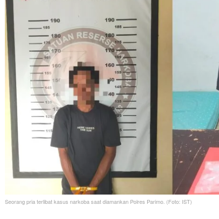
Seorang pria terlibat kasus narkoba saat diamankan Polres Parimo. (Foto: IST)