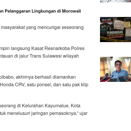
n Pelanggaran Lingkungan di Morowali
n masyarakat yang mencurigai seseorang
ipimpin langsung Kasat Resnarkoba Polres
auan di jalur Trans Sulawesi wilayah
pibabo, akhirnya berhasil diamankan
 Honda CRV, satu ponsel, dan satu pak klip
seorang di Kelurahan Kayumalue, Kota
k menelusuri jaringan pemasoknya,” ujar