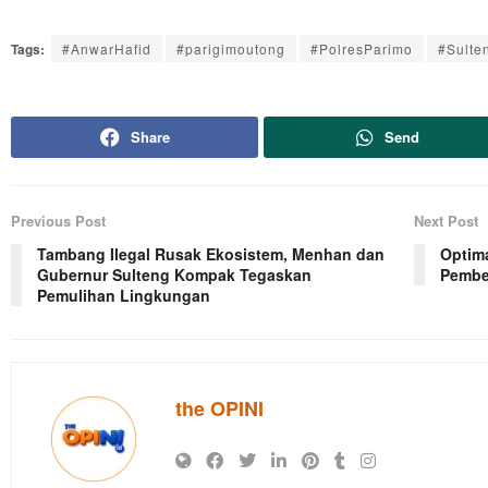
Tags:
#AnwarHafid
#parigimoutong
#PolresParimo
#Sulte
Share
Send
Previous Post
Next Post
Tambang Ilegal Rusak Ekosistem, Menhan dan
Optim
Gubernur Sulteng Kompak Tegaskan
Pembe
Pemulihan Lingkungan
the OPINI