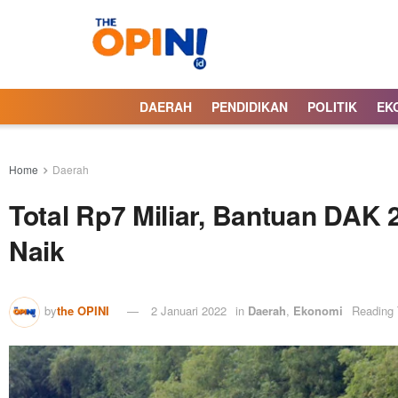
DAERAH
PENDIDIKAN
POLITIK
EK
Home
Daerah
Total Rp7 Miliar, Bantuan DAK
Naik
by
the OPINI
2 Januari 2022
in
Daerah
,
Ekonomi
Reading 