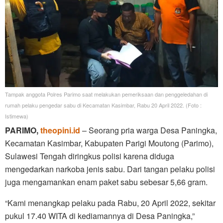
Tampak anggota Polres Parimo saat melakukan pemeriksaan dan penggeledahan di
rumah pelaku pengedar sabu di Kecamatan Kasimbar, Rabu 20 April 2022. (Foto :
Istimewa)
PARIMO,
theopini.id
– Seorang pria warga Desa Paningka,
Kecamatan Kasimbar, Kabupaten Parigi Moutong (Parimo),
Sulawesi Tengah diringkus polisi karena diduga
mengedarkan narkoba jenis sabu. Dari tangan pelaku polisi
juga mengamankan enam paket sabu sebesar 5,66 gram.
“Kami menangkap pelaku pada Rabu, 20 April 2022, sekitar
pukul 17.40 WITA di kediamannya di Desa Paningka,”