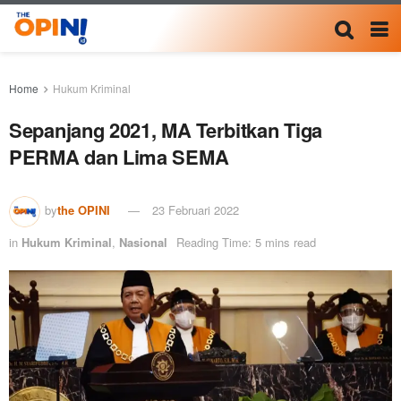
Home
Hukum Kriminal
Sepanjang 2021, MA Terbitkan Tiga
PERMA dan Lima SEMA
by
the OPINI
23 Februari 2022
in
Hukum Kriminal
,
Nasional
Reading Time: 5 mins read